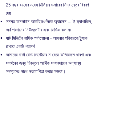
25 বছর বয়সের মধ্যে মিলিয়ন ডলারের সিদ্ধান্তের বিবরণ
দেয়
সমস্ত অনলাইন আর্কাইভগুলিতে অ্যাক্সেস ... ই-ম্যাগাজিন,
অর্থ প্রদানের নিউজলেটার এবং ভিডিও ক্লাস৷
ষাট মিনিটের বার্ষিক পর্যালোচনা - আপনার পরিবারকে ট্র্যাক
রাখতে একটি পরামর্শ
আমাদের বার্তা বোর্ড সিস্টেমের মাধ্যমে অতিরিক্ত ধারণা এবং
সমর্থনের জন্য চিরন্তন আর্থিক সম্প্রদায়ের অন্যান্য
সদস্যদের সাথে সহযোগিতা করার ক্ষমতা।
আপনার সন্তান যখন 25 বছর বয়সের মধ্যে $120K এর
একটি অত্যন্ত অর্জনযোগ্য লক্ষ্যে সঞ্চয় করে $100K
পৌঁছায় তখন একজন আর্থিক পরিকল্পনাকারীর কাছে
স্থানান্তর করতে সহায়তা
​
সদস্য হওয়ার জন্য সাইন আপ করতে, আমাদের দোকানে
যান।