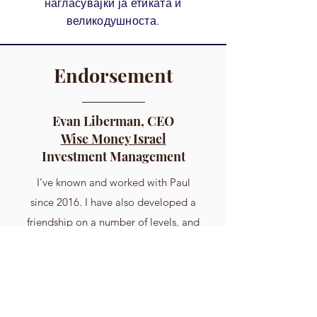
нагласувајќи ја етиката и
великодушноста.
Endorsement
Evan Liberman, CEO
Wise Money Israel
Investment Management
I’ve known and worked with Paul
since 2016. I have also developed a
friendship on a number of levels, and
really appreciate his generosity, his
understanding of finance, and ability
to grasp and explain complex topics
in simple terms. He is a solid family