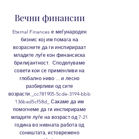
Вечни финансии
Eternal Finances е меѓународен
бизнис кој им помага на
возрасните да ги инспирираат
младите луѓе кон финансиска
брилијантност. Споделуваме
совети кои се применливи на
глобално ниво ... и лесно
разбирливи од сите
возрасти._cc781905-5cde-3194-bbb
136bad5cf58d_ Сакаме да им
помогнеме да ги инспирираме
младите луѓе на возраст од 7-21
година во нивната работа од
соништата, истовремено