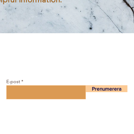
Gå med i communityn gratis
och få ett schema med
klasser och e-tidning här ...
E-post
Prenumerera