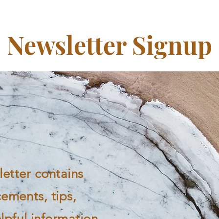
Newsletter Signup
etter contains
ements, tips,
lpful information.