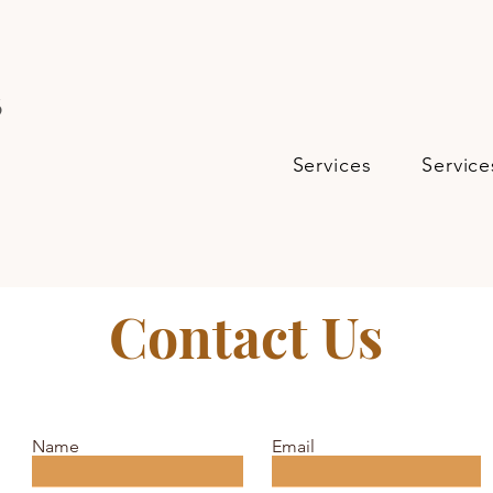
s
Services
Service
Contact Us
Name
Email