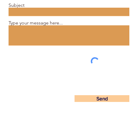
Subject
Type your message here...
Send