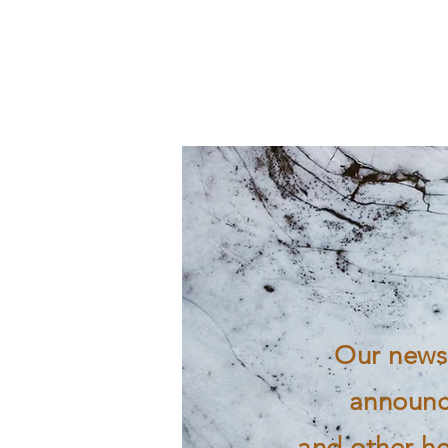
Our newsl
announc
and other he