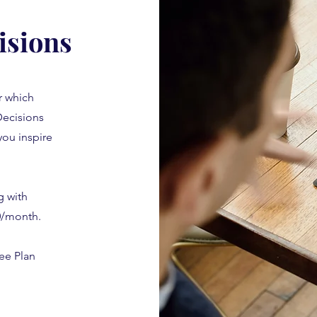
isions
r which
Decisions
you inspire
g with
10/month.
ree Plan