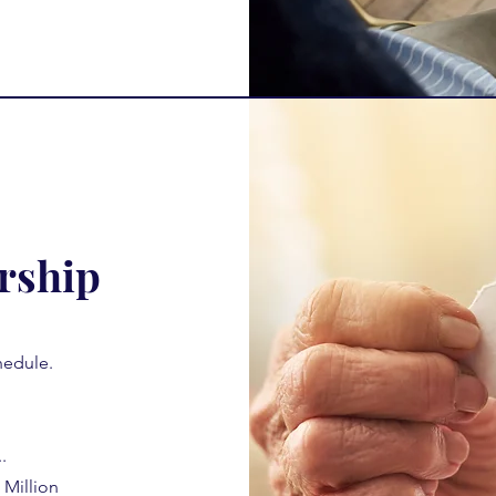
rship
hedule.
.
 Million