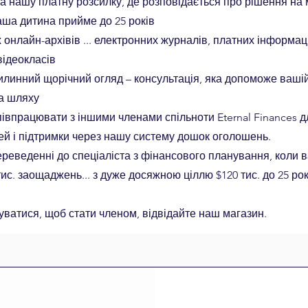
а нашу платну розсилку, де розповідається про рішення на 
ваша дитина прийме до 25 років
х онлайн-архівів ... електронних журналів, платних інформац
відеокласів
линний щорічний огляд – консультація, яка допоможе вашій 
а шляху
івпрацювати з іншими членами спільноти Eternal Finances 
ей і підтримки через нашу систему дошок оголошень.
реведенні до спеціаліста з фінансового планування, коли 
тис. заощаджень... з дуже досяжною ціллю $120 тис. до 25 рок
ватися, щоб стати членом, відвідайте наш магазин.