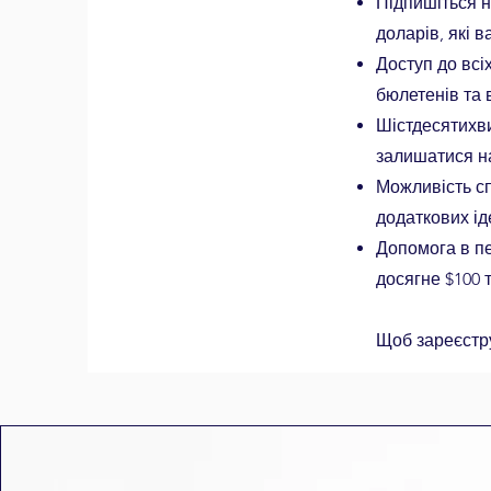
Підпишіться н
доларів, які 
Доступ до всі
бюлетенів та 
Шістдесятихви
залишатися н
Можливість сп
додаткових ід
Допомога в пе
досягне $100 
​
Щоб зареєстру