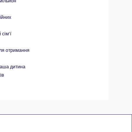
мільйон
ійних
сім’ї
для отримання
ваша дитина
ів