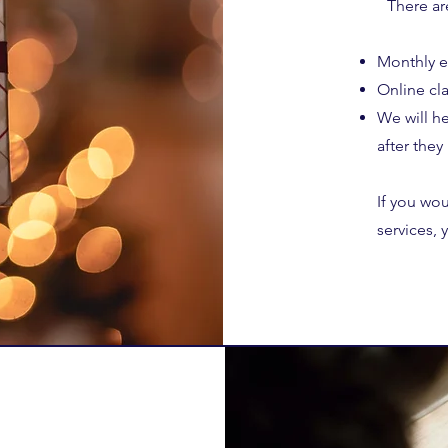
There ar
Monthly 
Online cl
We will he
after they
If you wou
services, 