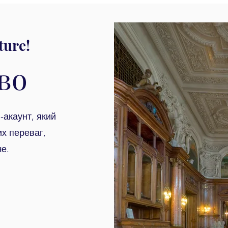
ture!
во
акаунт, який
х переваг,
е.