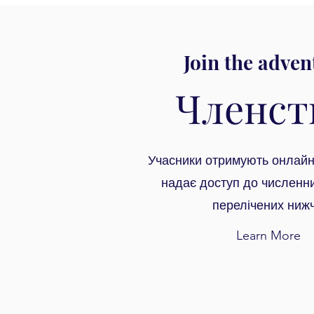
Join the adven
Членст
Учасники отримують онлайн-
надає доступ до численни
перелічених нижч
Learn More