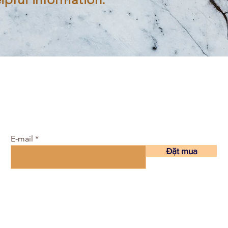
Tham gia cộng đồng miễn phí
và nhận lịch học và Tạp chí
điện tử tại đây ...
E-mail
Đặt mua