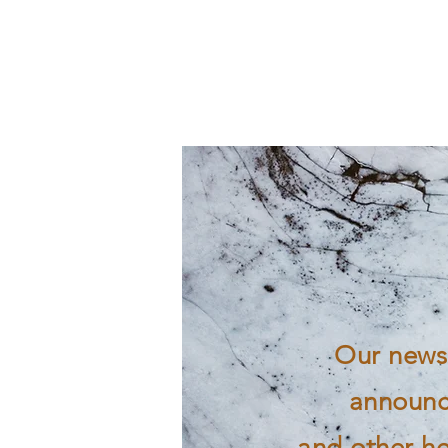
Our newsl
announc
and other he