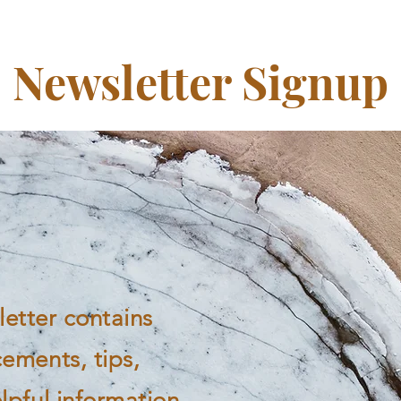
Newsletter Signup
etter contains
ements, tips,
lpful information.