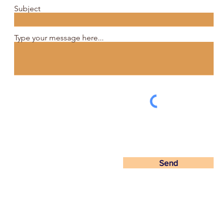
Subject
Type your message here...
Send