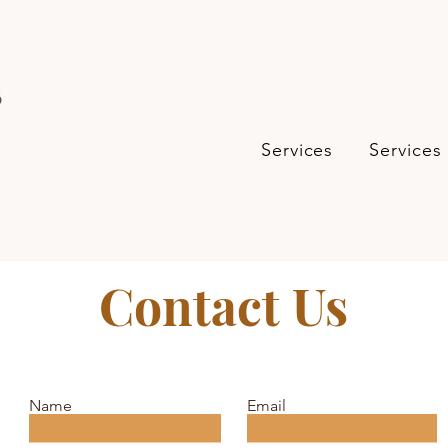
s
Services
Services
Contact Us
Name
Email