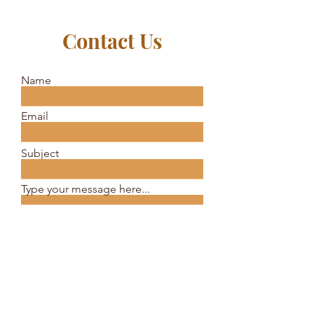
Contact Us
Name
Email
Subject
Type your message here...