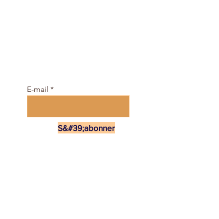
Rejoignez la communauté
gratuitement et obtenez
un calendrier des cours
et un e-Magazine ici ...
E-mail
S&#39;abonner