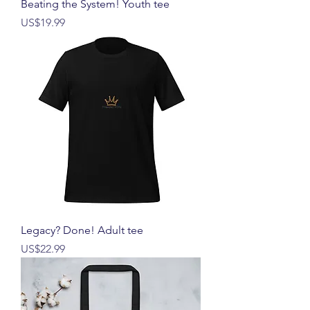
Beating the System! Youth tee
價格
US$19.99
Legacy? Done! Adult tee
價格
US$22.99