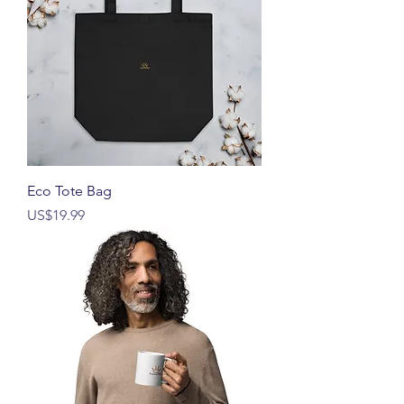
Eco Tote Bag
價格
US$19.99