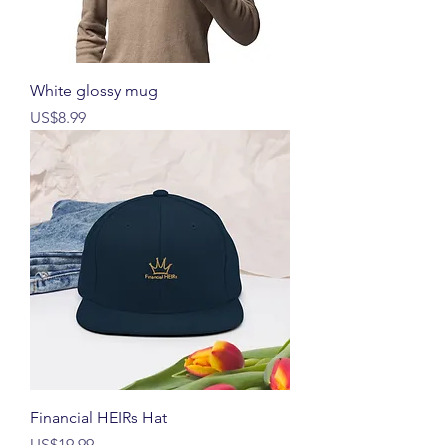
White glossy mug
價格
US$8.99
Financial HEIRs Hat
價格
US$19.99