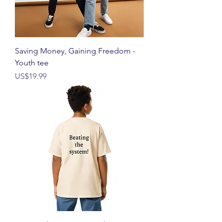
Saving Money, Gaining Freedom -
Youth tee
價格
US$19.99