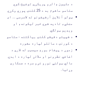
د ملیون ډالرو پریکړې توضیح کوي
ستاسو ماشوم به د 25 کلنۍ پورې وکړي
ټولو آنلاین آرشیفونو ته لاسرسی ... ای
مجلې، تادیه شوي خبر لیکونه، او
ویډیو ټولګي
د شپېتو دقیقو کلنۍ بیاکتنه - ستاسو
د کورنۍ د ساتلو لپاره مشوره
زموږ د پیغام بورډ سیسټم له لارې د
اضافي نظرونو او ملاتړ لپاره د ابدي
مالي ټولنې نورو غړو سره د همکارۍ
وړتیا.
مالي پالن جوړونکي ته د سپارلو په
برخه کې مرسته کله چې ستاسو ماشوم د
100K ډالرو سپما ته ورسیږي ... د 25
کلنۍ پورې د $120K ډیر لاسته
راوړونکي هدف سره
​