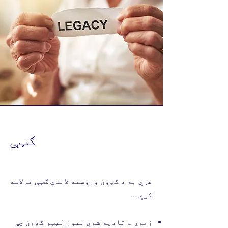
ګټې
غړي به د ګډون وروسته لاندې ګټې ترلاسه
کړي ...
زموږ د تادیه شوي نیوز لیټر ګډون چې