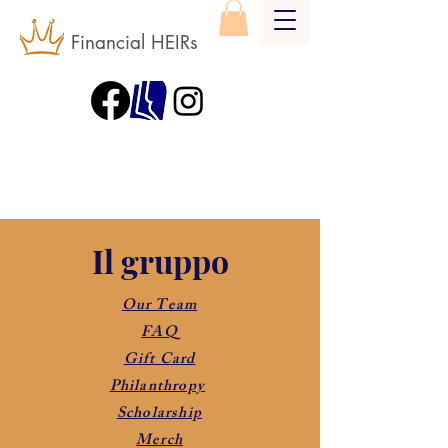
Financial HEIRs
Il gruppo
Our Team
FAQ
Gift Card
Philanthropy
Scholarship
Merch