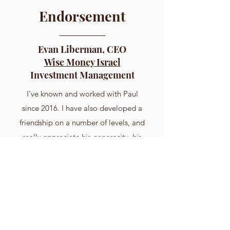
Endorsement
Evan Liberman, CEO
Wise Money Israel
Investment Management
I’ve known and worked with Paul
since 2016. I have also developed a
friendship on a number of levels, and
really appreciate his generosity, his
understanding of finance, and ability
to grasp and explain complex topics
in simple terms. He is a solid family
man who will enrich your
understanding of how to inspire your
children or grandchildren to create