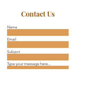
Contact Us
Name
Email
Subject
Type your message here...