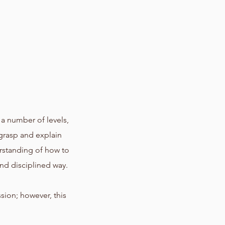
 a number of levels,
 grasp and explain
erstanding of how to
and disciplined way.
sion; however, this