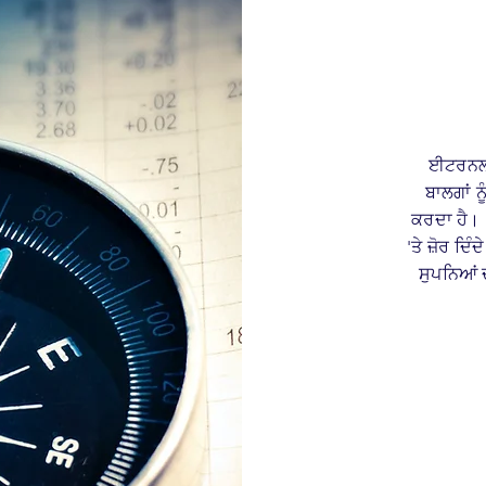
ਈਟਰਨਲ 
ਬਾਲਗਾਂ ਨ
ਕਰਦਾ ਹੈ।
'ਤੇ ਜ਼ੋਰ ਦਿ
ਸੁਪਨਿਆਂ 