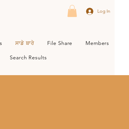
Log In
s
ਸਾਡੇ ਬਾਰੇ
File Share
Members
Search Results